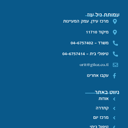
עמותת גיל עוז
מרכז עידן, עמק המעיינות
מיקוד 11710
משרד - 04-6757402
טיפולי בית - 04-6757414
orit@giloz.co.il
עקבו אחרינו
ניווט באתר
אודות
קתדרה
מרכז יום
טיפול ביתי