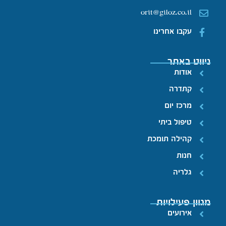
orit@giloz.co.il
עקבו אחרינו
ניווט באתר
אודות
קתדרה
מרכז יום
טיפול ביתי
קהילה תומכת
חנות
גלריה
מגוון פעילויות
אירועים