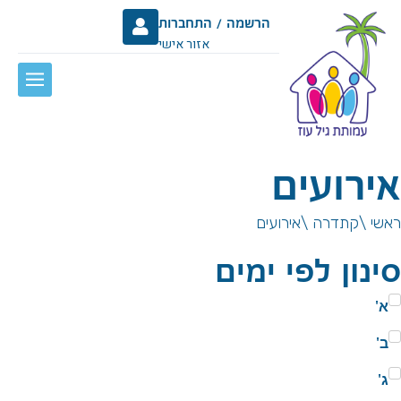
הרשמה / התחברות
אזור אישי
ירועים
אשי \
קתדרה \
אירועים
ינון לפי ימים
א'
ב'
ג'