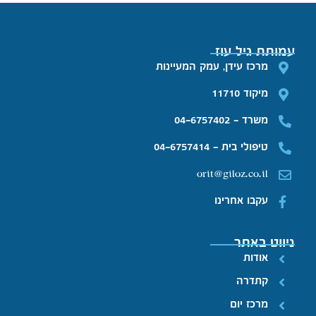
עמותת גיל עוז
מרכז עידן, עמק המעיינות
מיקוד 11710
משרד - 04-6757402
טיפולי בית - 04-6757414
orit@giloz.co.il
עקבו אחרינו
ניווט באתר
אודות
קתדרה
מרכז יום